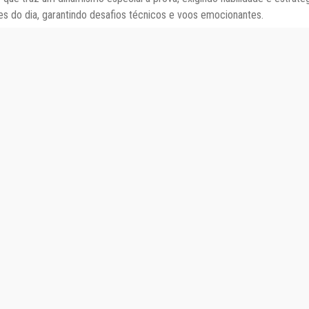
s do dia, garantindo desafios técnicos e voos emocionantes.
 uma estrutura ampla e bem preparada para receber os pilotos. O local
etições. Além disso, a área oferece excelente infraestrutura com
comid
nto preparam seus equipamentos.
madamente 24°C
, Baixo Guandu proporciona condições favoráveis ao v
 voos longos e técnicos.
estar cientes das regras da competição
, garantindo um evento segu
tps://maps.app.goo.gl/672SPjFFKjCpu9g9A