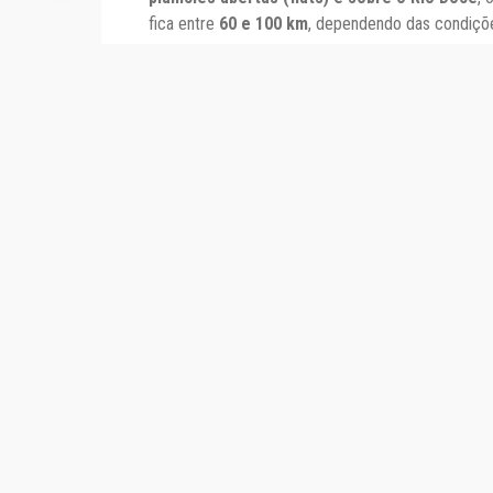
fica entre
60 e 100 km
, dependendo das condiçõe
A
decolagem acontece na
rampa do Monjolo
,
parapentes
, otimizando o fluxo durante as comp
garantindo conforto para os competidores enqua
Com uma
temperatura média anual de aproxi
média, entre 1.500 e 2.500 metros
, permitindo
Todos os pilotos devem ler o regulamento e 
QG: Praça São Pedro (em frente ao Forum)
ht
Premiação