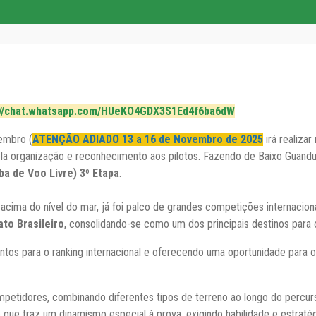
://chat.whatsapp.com/HUeKO4GDX3S1Ed4f6ba6dW
embro (
ATENÇÃO ADIADO 13 a 16 de Novembro de 2025
irá realiza
 organização e reconhecimento aos pilotos. Fazendo de Baixo Guandu 
 de Voo Livre) 3º Etapa
.
cima do nível do mar, já foi palco de grandes competições internacio
to Brasileiro
, consolidando-se como um dos principais destinos para o
ntos para o ranking internacional e oferecendo uma oportunidade para 
mpetidores, combinando diferentes tipos de terreno ao longo do percur
o que traz um dinamismo especial à prova, exigindo habilidade e estra