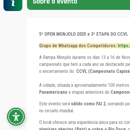
Sobre o evento
5º OPEN MONJOLO 2025 e 3º ETAPA DO CCVL
Grupo de Whatsapp dos Competidores:
https
A Rampa Monjolo durante os dias 13 a 16 de Nov
campeonato que tem a cada ano se destacado pela
o encerramento do
CCVL (Campeonato Capixaba
A cidade, situada a aproximadamente 100 metros a
Panamericano
e etapas anteriores do
Campeona
Este evento será
válido como FAI 2
, somando po
no circuito mundial.
O local oferece uma experiência única para os co
planícies abertas (flats) e sobre o Rio Doce
, 