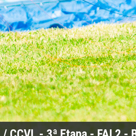
 CCVL - 3ª Etapa - FAI 2 -