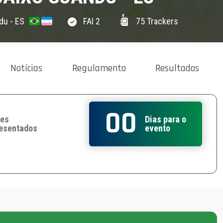
du - ES
FAI 2
75
Trackers
Notícias
Regulamento
Resultados
00
ses
Dias para o
esentados
evento