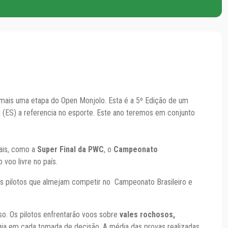
r mais uma etapa do Open Monjolo. Esta é a 5º Edição de um
(ES) a referencia no esporte. Este ano teremos em conjunto
nais, como a
Super Final da PWC
, o
Campeonato
 voo livre no país.
os pilotos que almejam competir no Campeonato Brasileiro e
so. Os pilotos enfrentarão voos sobre
vales rochosos,
tégia em cada tomada de decisão. A média das provas realizadas